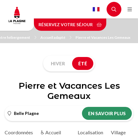
Aller
au
contenu
RÉSERVEZ VOTRE SÉJOUR
principal
otre hébergement
Accueil adapté
Pierre et Vacances Les Gemeaux
HIVER
ÉTÉ
Pierre et Vacances Les
Gemeaux
Belle Plagne
EN SAVOIR PLUS
Coordonnées
♿ Accueil
Localisation
Village