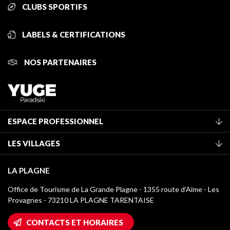
CLUBS SPORTIFS
LABELS & CERTIFICATIONS
NOS PARTENAIRES
ESPACE PROFESSIONNEL
Adhérer à l'office de tourisme
LES VILLAGES
Classement des meublés
La Plagne Vallée
Taxe de séjour
LA PLAGNE
Montchavin - Les Coches
Médiathèque
Office de Tourisme de La Grande Plagne - 1355 route d’Aime - Les
Champagny-en-Vanoise
Provagnes - 73210 LA PLAGNE TARENTAISE
Logos La Plagne
Montalbert
Accès Wifi
CONTACTS ET HORAIRES
Plagne 1800