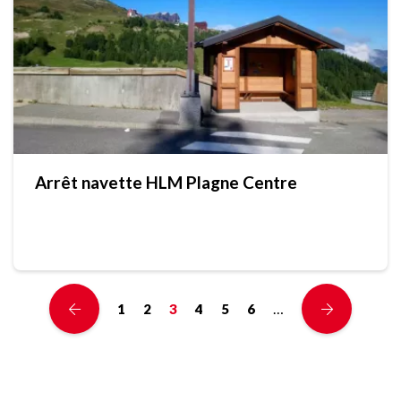
Arrêt navette HLM Plagne Centre
…
1
2
3
4
5
6