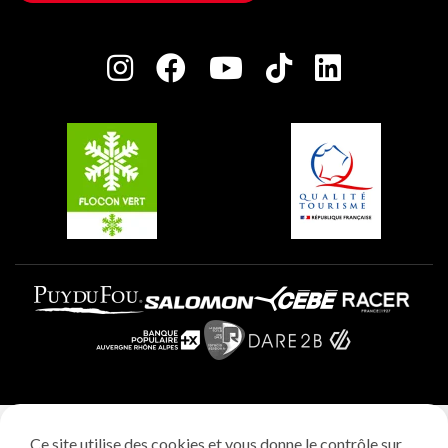
Maison des Propriétaires
Plagne Bellecôte
Salle de presse
Plagne Centre
Charte des Acteurs Engagés
Plagne Soleil
Groupes et séminaires
Belle Plagne
Plagne Villages
Plagne Aime 2000
Mentions légales
Ce site utilise des cookies et vous donne le contrôle sur