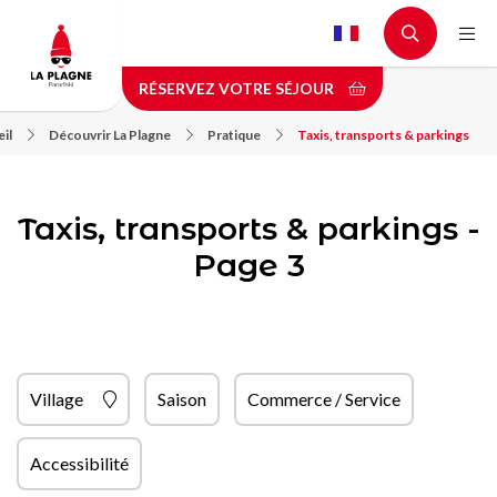
Aller
au
contenu
RÉSERVEZ VOTRE SÉJOUR
principal
il
Découvrir La Plagne
Pratique
Taxis, transports & parkings
Taxis, transports & parkings -
Page 3
Village
Saison
Commerce / Service
Accessibilité