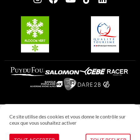
Plagne Soleil
Groupes et séminaires
Belle Plagne
Plagne Villages
Plagne Aime 2000
Mentions légales
Ce site utilise des cookies et vous donne le contrôle sur
Politique vie privée
ceux que vous souhaitez activer
Réalisation: StudioJuillet
Gestion des cookies
TOUT ACCEPTER
TOUT REFUSER