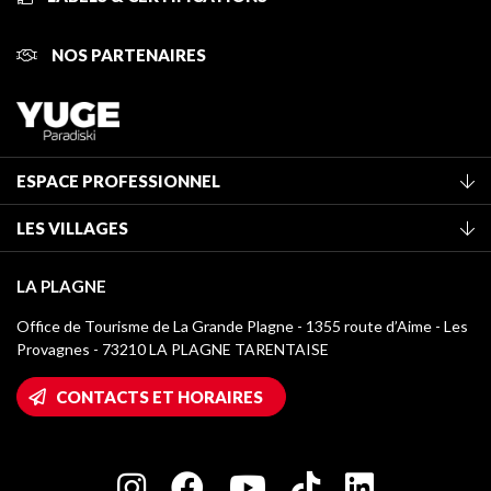
NOS PARTENAIRES
ESPACE PROFESSIONNEL
Adhérer à l'office de tourisme
LES VILLAGES
Classement des meublés
La Plagne Vallée
Taxe de séjour
LA PLAGNE
Montchavin - Les Coches
Médiathèque
Office de Tourisme de La Grande Plagne - 1355 route d’Aime - Les
Champagny-en-Vanoise
Provagnes - 73210 LA PLAGNE TARENTAISE
Logos La Plagne
Montalbert
Accès Wifi
CONTACTS ET HORAIRES
Plagne 1800
Maison des Propriétaires
Plagne Bellecôte
Salle de presse
Plagne Centre
Charte des Acteurs Engagés