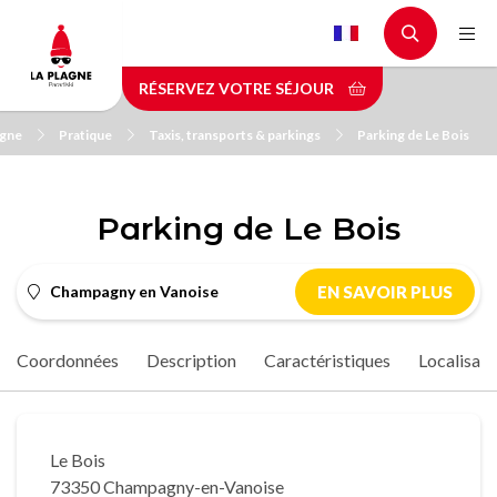
Aller
au
contenu
RÉSERVEZ VOTRE SÉJOUR
principal
agne
Pratique
Taxis, transports & parkings
Parking de Le Bois
Parking de Le Bois
Champagny en Vanoise
EN SAVOIR PLUS
Coordonnées
Description
Caractéristiques
Localisati
Le Bois
73350 Champagny-en-Vanoise