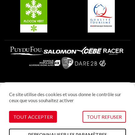
Plagne Villages
Plagne Aime 2000
Mentions légales
Ce site utilise des cookies et vous donne le contrôle sur
Politique vie privée
ceux que vous souhaitez activer
Réalisation: StudioJuillet
Gestion des cookies
TOUT ACCEPTER
TOUT REFUSER
PERSONNALISER LES PARAMÈTRES