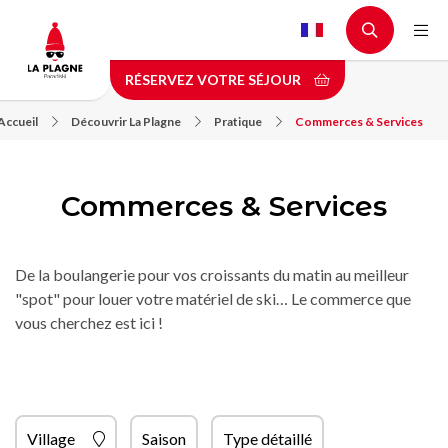
Aller
au
contenu
RÉSERVEZ VOTRE SÉJOUR
principal
Accueil
Découvrir La Plagne
Pratique
Commerces & Services
Commerces & Services
De la boulangerie pour vos croissants du matin au meilleur
"spot" pour louer votre matériel de ski… Le commerce que
vous cherchez est ici !
Village
Saison
Type détaillé