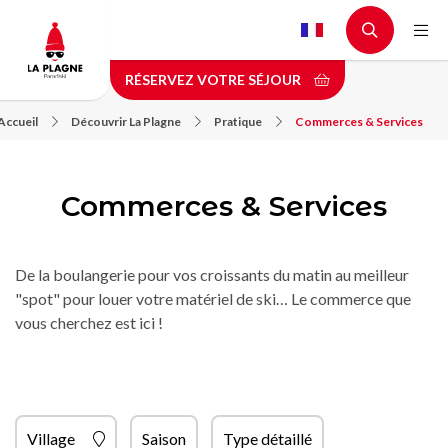
Aller
au
contenu
RÉSERVEZ VOTRE SÉJOUR
principal
Accueil
Découvrir La Plagne
Pratique
Commerces & Services
Commerces & Services
De la boulangerie pour vos croissants du matin au meilleur
"spot" pour louer votre matériel de ski… Le commerce que
vous cherchez est ici !
Village
Saison
Type détaillé