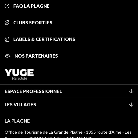
FAQ LA PLAGNE
CLUBS SPORTIFS
LABELS & CERTIFICATIONS
NOS PARTENAIRES
ESPACE PROFESSIONNEL
Adhérer à l'office de tourisme
LES VILLAGES
Classement des meublés
La Plagne Vallée
Taxe de séjour
LA PLAGNE
Champagny-en-Vanoise
Médiathèque
Office de Tourisme de La Grande Plagne - 1355 route d’Aime - Les
Montchavin - Les Coches