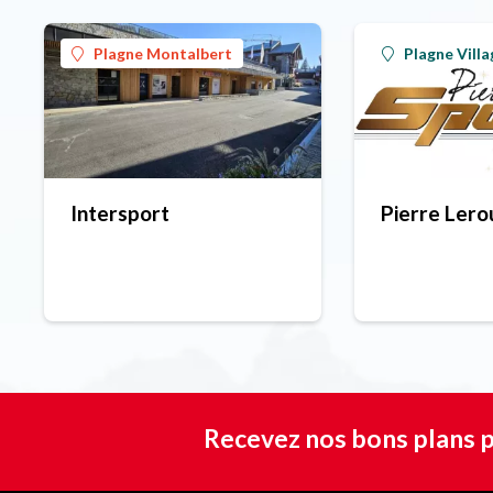
Plagne Montalbert
Plagne Villa
Intersport
Pierre Lero
Recevez nos bons plans p