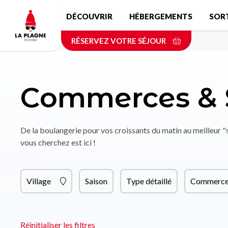
Aller
DÉCOUVRIR
HÉBERGEMENTS
SOR
au
contenu
RÉSERVEZ VOTRE SÉJOUR
principal
Commerces & 
De la boulangerie pour vos croissants du matin au meilleur 
vous cherchez est ici !
Village
Saison
Type détaillé
Commerce 
Réinitialiser les filtres