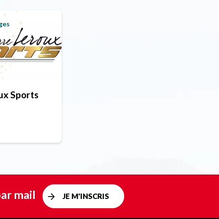
ges
ux Sports
ar mail
JE M'INSCRIS