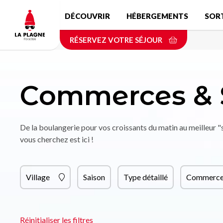
Aller
DÉCOUVRIR
HÉBERGEMENTS
SOR
au
contenu
RÉSERVEZ VOTRE SÉJOUR
principal
Commerces & 
De la boulangerie pour vos croissants du matin au meilleur 
vous cherchez est ici !
Village
Saison
Type détaillé
Commerce 
Réinitialiser les filtres