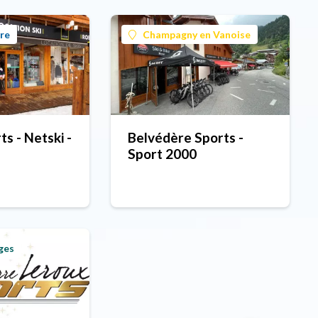
re
Champagny en Vanoise
s - Netski -
Belvédère Sports -
Sport 2000
ges