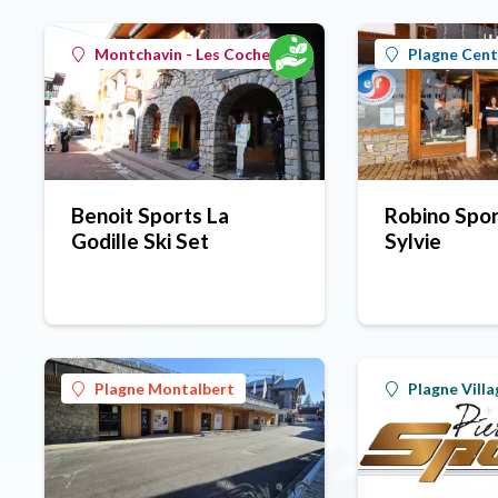
Montchavin - Les Coches
Plagne Cent
Benoit Sports La
Robino Sport
Godille Ski Set
Sylvie
Plagne Montalbert
Plagne Villa