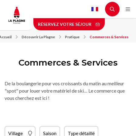
Aller
au
contenu
RÉSERVEZ VOTRE SÉJOUR
principal
Accueil
Découvrir La Plagne
Pratique
Commerces & Services
Commerces & Services
De la boulangerie pour vos croissants du matin au meilleur
"spot" pour louer votre matériel de ski… Le commerce que
vous cherchez est ici !
Village
Saison
Type détaillé