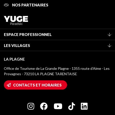
NOS PARTENAIRES
ESPACE PROFESSIONNEL
Adhérer à l'office de tourisme
LES VILLAGES
Classement des meublés
La Plagne Vallée
Taxe de séjour
LA PLAGNE
Montchavin - Les Coches
Médiathèque
Office de Tourisme de La Grande Plagne - 1355 route d’Aime - Les
Champagny-en-Vanoise
Provagnes - 73210 LA PLAGNE TARENTAISE
Logos La Plagne
Montalbert
Accès Wifi
CONTACTS ET HORAIRES
Plagne 1800
Maison des Propriétaires
Plagne Bellecôte
Salle de presse
Plagne Centre
Charte des Acteurs Engagés
Plagne Soleil
Groupes et séminaires