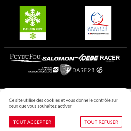
Belle Plagne
Plagne Villages
Plagne Aime 2000
Mentions légales
Ce site utilise des cookies et vous donne le contrôle sur
Politique vie privée
ceux que vous souhaitez activer
Réalisation: StudioJuillet
Gestion des cookies
TOUT ACCEPTER
TOUT REFUSER
VOIR SUR LA CARTE