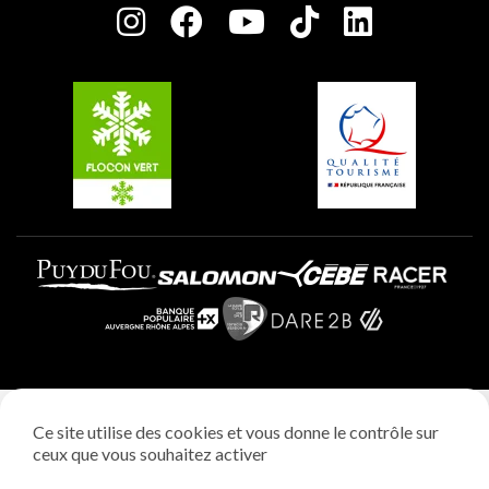
Plagne Centre
Charte des Acteurs Engagés
Plagne Soleil
Groupes et séminaires
Belle Plagne
Plagne Villages
Plagne Aime 2000
Mentions légales
Ce site utilise des cookies et vous donne le contrôle sur
Politique vie privée
ceux que vous souhaitez activer
Réalisation: StudioJuillet