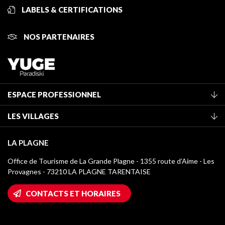
LABELS & CERTIFICATIONS
NOS PARTENAIRES
ESPACE PROFESSIONNEL
Adhérer à l'office de tourisme
LES VILLAGES
Classement des meublés
La Plagne Vallée
Taxe de séjour
LA PLAGNE
Montchavin - Les Coches
Médiathèque
Office de Tourisme de La Grande Plagne - 1355 route d’Aime - Les
Champagny-en-Vanoise
Provagnes - 73210 LA PLAGNE TARENTAISE
Logos La Plagne
Montalbert
Accès Wifi
CONTACTS ET HORAIRES
Plagne 1800
Maison des Propriétaires
Plagne Bellecôte
Salle de presse