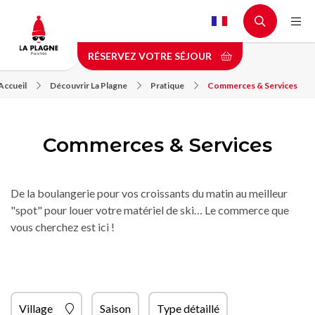
Aller
au
contenu
RÉSERVEZ VOTRE SÉJOUR
principal
Accueil
Découvrir La Plagne
Pratique
Commerces & Services
Commerces & Services
De la boulangerie pour vos croissants du matin au meilleur
"spot" pour louer votre matériel de ski… Le commerce que
vous cherchez est ici !
Village
Saison
Type détaillé