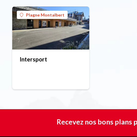
Plagne Montalbert
Intersport
Recevez nos bons plans p