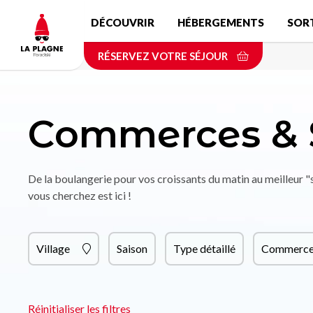
Aller
DÉCOUVRIR
HÉBERGEMENTS
SOR
au
contenu
RÉSERVEZ VOTRE SÉJOUR
principal
Commerces & 
De la boulangerie pour vos croissants du matin au meilleur 
vous cherchez est ici !
Village
Saison
Type détaillé
Commerce 
Réinitialiser les filtres