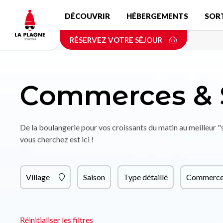
Aller
DÉCOUVRIR
HÉBERGEMENTS
SOR
au
contenu
RÉSERVEZ VOTRE SÉJOUR
principal
Commerces & 
De la boulangerie pour vos croissants du matin au meilleur 
vous cherchez est ici !
Village
Saison
Type détaillé
Commerce 
Réinitialiser les filtres