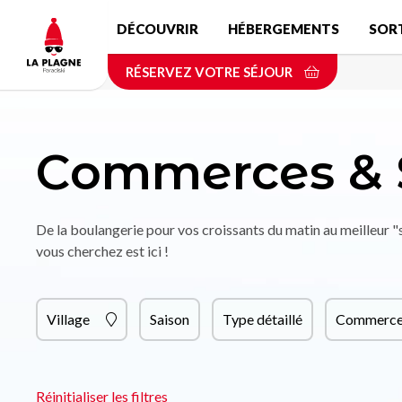
Aller
DÉCOUVRIR
HÉBERGEMENTS
SOR
au
contenu
RÉSERVEZ VOTRE SÉJOUR
principal
Commerces & 
De la boulangerie pour vos croissants du matin au meilleur 
vous cherchez est ici !
Village
Saison
Type détaillé
Commerce 
Réinitialiser les filtres