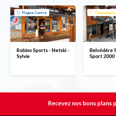
Plagne Centre
Champagny 
Robino Sports - Netski -
Belvédère S
Sylvie
Sport 2000
Recevez nos bons plans p