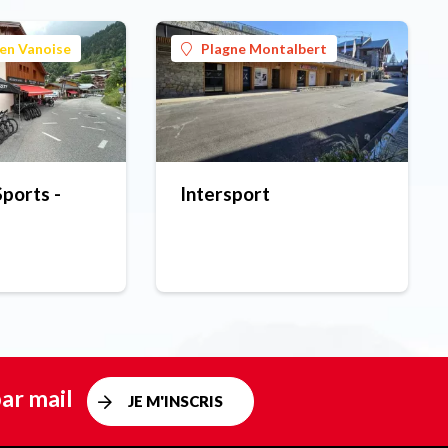
en Vanoise
Plagne Montalbert
ports -
Intersport
ar mail
JE M'INSCRIS