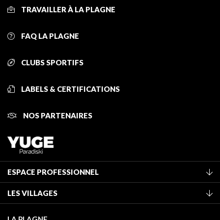
TRAVAILLER À LA PLAGNE
FAQ LA PLAGNE
CLUBS SPORTIFS
LABELS & CERTIFICATIONS
NOS PARTENAIRES
ESPACE PROFESSIONNEL
Adhérer à l'office de tourisme
LES VILLAGES
Classement des meublés
La Plagne Vallée
Taxe de séjour
LA PLAGNE