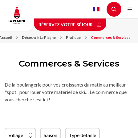
Aller
au
contenu
RÉSERVEZ VOTRE SÉJOUR
principal
Accueil
Découvrir La Plagne
Pratique
Commerces & Services
Commerces & Services
De la boulangerie pour vos croissants du matin au meilleur
"spot" pour louer votre matériel de ski… Le commerce que
vous cherchez est ici !
Village
Saison
Type détaillé