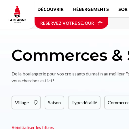
Aller
DÉCOUVRIR
HÉBERGEMENTS
SOR
au
contenu
RÉSERVEZ VOTRE SÉJOUR
principal
Commerces & 
De la boulangerie pour vos croissants du matin au meilleur 
vous cherchez est ici !
Village
Saison
Type détaillé
Commerce 
Réinitialiser les filtres