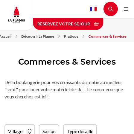
Aller
au
contenu
RÉSERVEZ VOTRE SÉJOUR
principal
Accueil
Découvrir La Plagne
Pratique
Commerces & Services
Commerces & Services
De la boulangerie pour vos croissants du matin au meilleur
"spot" pour louer votre matériel de ski… Le commerce que
vous cherchez est ici !
Village
Saison
Type détaillé