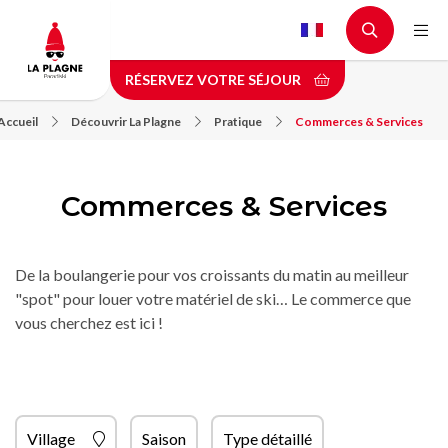
Aller
au
contenu
RÉSERVEZ VOTRE SÉJOUR
principal
Accueil
Découvrir La Plagne
Pratique
Commerces & Services
Commerces & Services
De la boulangerie pour vos croissants du matin au meilleur
"spot" pour louer votre matériel de ski… Le commerce que
vous cherchez est ici !
Village
Saison
Type détaillé