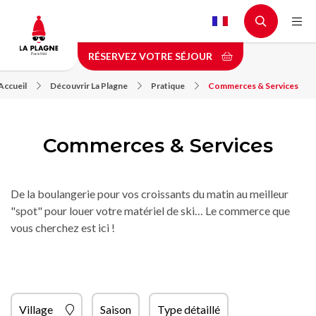
Aller
au
contenu
RÉSERVEZ VOTRE SÉJOUR
principal
Accueil
Découvrir La Plagne
Pratique
Commerces & Services
Commerces & Services
De la boulangerie pour vos croissants du matin au meilleur
"spot" pour louer votre matériel de ski… Le commerce que
vous cherchez est ici !
Village
Saison
Type détaillé