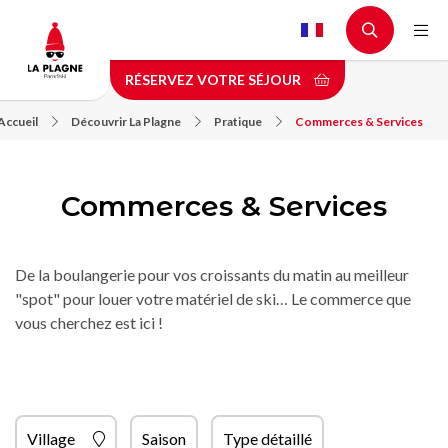
Aller
au
contenu
RÉSERVEZ VOTRE SÉJOUR
principal
Accueil
Découvrir La Plagne
Pratique
Commerces & Services
Commerces & Services
De la boulangerie pour vos croissants du matin au meilleur
"spot" pour louer votre matériel de ski… Le commerce que
vous cherchez est ici !
Village
Saison
Type détaillé