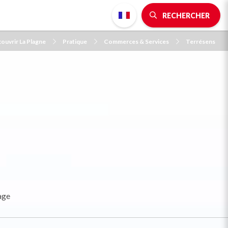
RECHERCHER
ouvrir La Plagne
Pratique
Commerces & Services
Terrésens
age