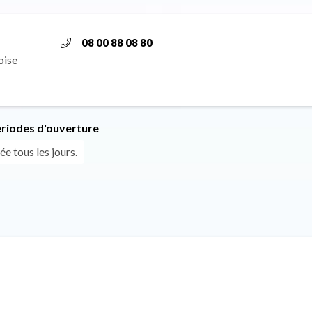
08 00 88 08 80
oise
ériodes d'ouverture
ée tous les jours.