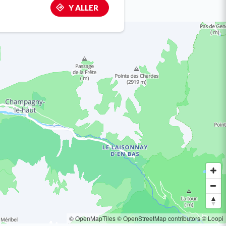
Y ALLER
© OpenMapTiles
© OpenStreetMap contributors
© Loopi