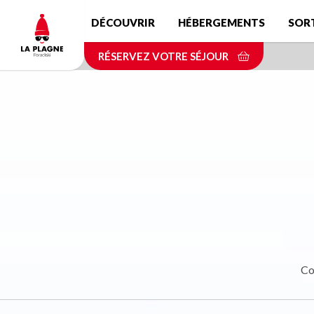
Aller
DÉCOUVRIR
HÉBERGEMENTS
SOR
au
contenu
RÉSERVEZ VOTRE SÉJOUR
principal
Co