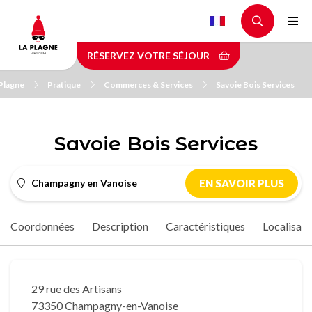
Aller
au
contenu
RÉSERVEZ VOTRE SÉJOUR
principal
 Plagne
Pratique
Commerces & Services
Savoie Bois Services
Savoie Bois Services
Champagny en Vanoise
EN SAVOIR PLUS
Coordonnées
Description
Caractéristiques
Localisati
29 rue des Artisans
73350 Champagny-en-Vanoise