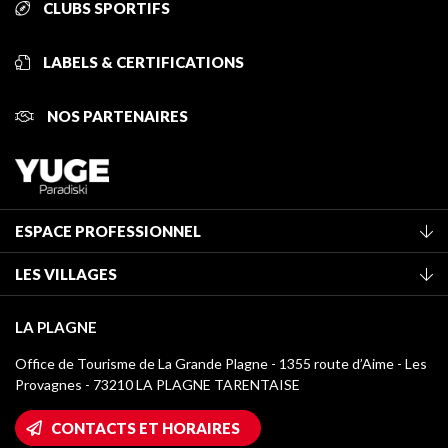
CLUBS SPORTIFS
LABELS & CERTIFICATIONS
NOS PARTENAIRES
ESPACE PROFESSIONNEL
Adhérer à l'office de tourisme
LES VILLAGES
Classement des meublés
La Plagne Vallée
Taxe de séjour
LA PLAGNE
Champagny-en-Vanoise
Médiathèque
Office de Tourisme de La Grande Plagne - 1355 route d’Aime - Les
Montchavin - Les Coches
Provagnes - 73210 LA PLAGNE TARENTAISE
Logos La Plagne
Montalbert
Accès Wifi
CONTACTS ET HORAIRES
Plagne 1800