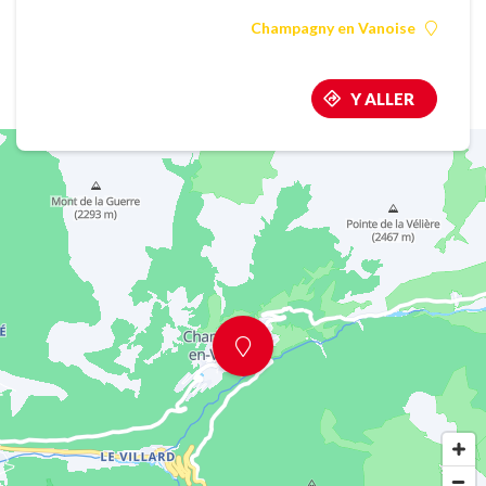
Champagny en Vanoise
Y ALLER