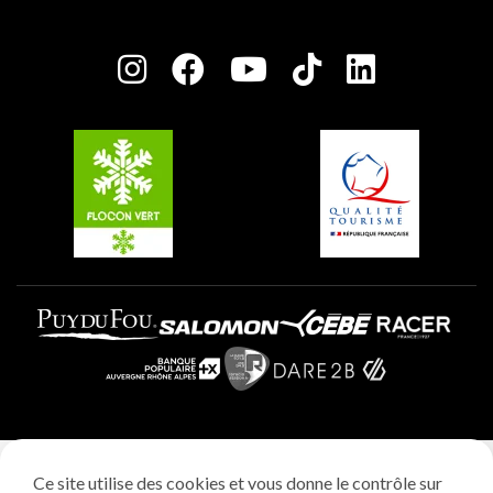
Maison des Propriétaires
Plagne Bellecôte
Salle de presse
Plagne Centre
Charte des Acteurs Engagés
Plagne Soleil
Groupes et séminaires
Belle Plagne
Plagne Villages
Plagne Aime 2000
Mentions légales
Ce site utilise des cookies et vous donne le contrôle sur