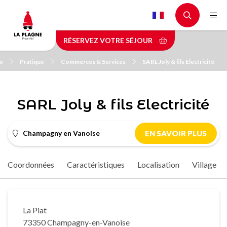
Aller
au
contenu
RÉSERVEZ VOTRE SÉJOUR
principal
ne
Pratique
Commerces & Services
SARL Joly & fils Electricité
SARL Joly & fils Electricité
Champagny en Vanoise
EN SAVOIR PLUS
Coordonnées
Caractéristiques
Localisation
Village
La Piat
73350 Champagny-en-Vanoise