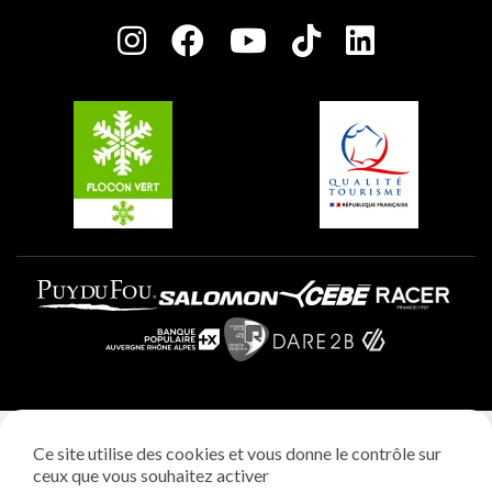
Salle de presse
Plagne Centre
Charte des Acteurs Engagés
Plagne Soleil
Groupes et séminaires
Belle Plagne
Plagne Villages
Plagne Aime 2000
Mentions légales
Ce site utilise des cookies et vous donne le contrôle sur
Politique vie privée
ceux que vous souhaitez activer