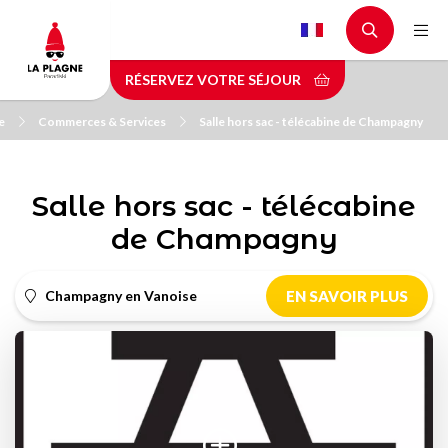
Aller
au
contenu
RÉSERVEZ VOTRE SÉJOUR
principal
e
Commerces & Services
Salle hors sac - télécabine de Champagny
Salle hors sac - télécabine
de Champagny
Champagny en Vanoise
EN SAVOIR PLUS