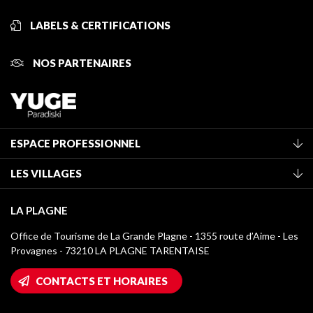
LABELS & CERTIFICATIONS
NOS PARTENAIRES
ESPACE PROFESSIONNEL
Adhérer à l'office de tourisme
LES VILLAGES
Classement des meublés
La Plagne Vallée
Taxe de séjour
LA PLAGNE
Montchavin - Les Coches
Médiathèque
Office de Tourisme de La Grande Plagne - 1355 route d’Aime - Les
Champagny-en-Vanoise
Provagnes - 73210 LA PLAGNE TARENTAISE
Logos La Plagne
Montalbert
Accès Wifi
CONTACTS ET HORAIRES
Plagne 1800
Maison des Propriétaires
Plagne Bellecôte