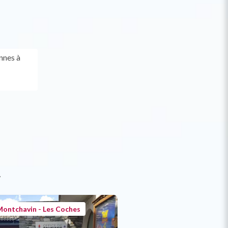
nnes à
t
ontchavin - Les Coches
La Plagne Vallée