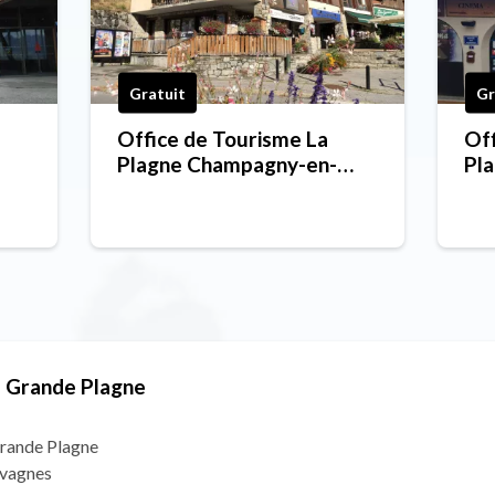
Gratuit
Gr
Office de Tourisme La
Off
Plagne Champagny-en-
Pl
Vanoise
Co
a Grande Plagne
Grande Plagne
ovagnes