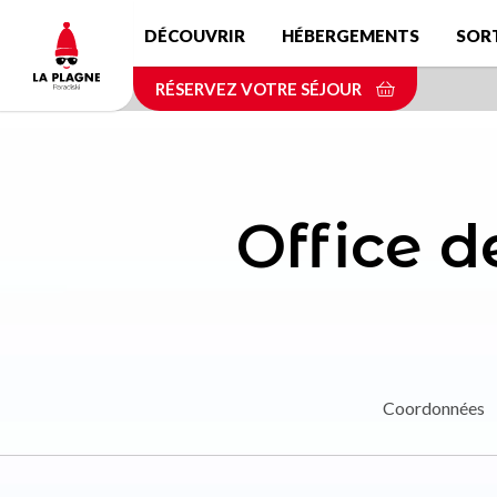
Aller
DÉCOUVRIR
HÉBERGEMENTS
SOR
au
contenu
RÉSERVEZ VOTRE SÉJOUR
principal
Office 
Coordonnées