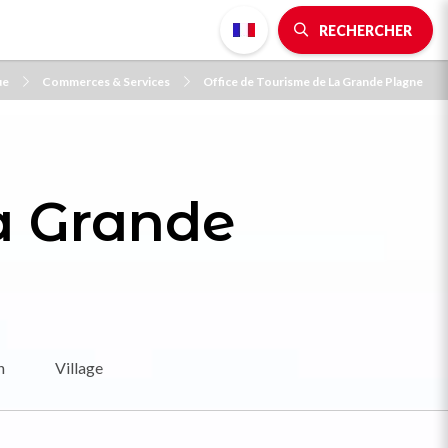
RECHERCHER
ue
Commerces & Services
Office de Tourisme de La Grande Plagne
a Grande
n
Village