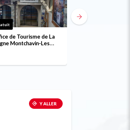
atuit
Gratuit
ice de Tourisme de La
Office de Tourisme
agne Montchavin-Les
Plagne Vallée
ches
Y ALLER