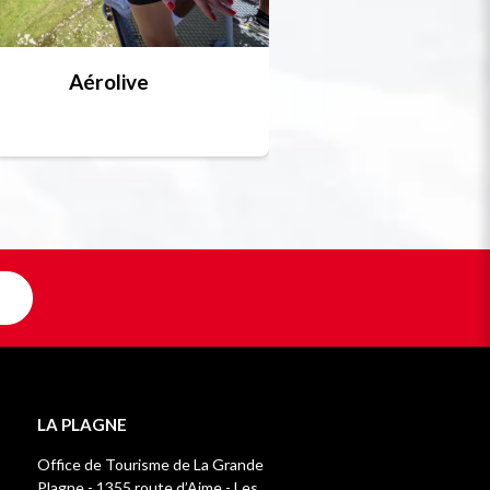
Aérolive
Bobsleigh, skel
Unique en F
LA PLAGNE
Office de Tourisme de La Grande
Plagne - 1355 route d’Aime - Les