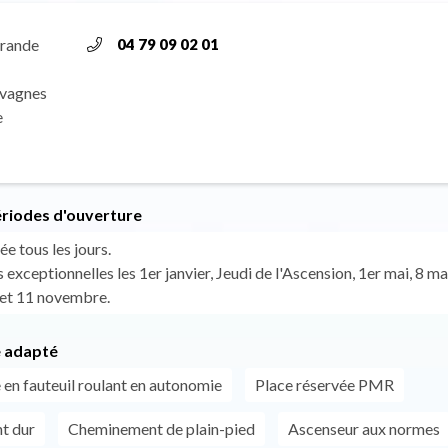
Grande
04 79 09 02 01
ovagnes
e
ériodes d'ouverture
ée tous les jours.
exceptionnelles les 1er janvier, Jeudi de l'Ascension, 1er mai, 8 ma
et 11 novembre.
 adapté
 en fauteuil roulant en autonomie
Place réservée PMR
t dur
Cheminement de plain-pied
Ascenseur aux normes