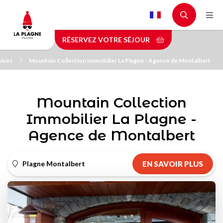
Aller
au
contenu
RÉSERVEZ VOTRE SÉJOUR
principal
ices
Mountain Collection Immobilier La Plagne - Agence de Montalbert
Mountain Collection
Immobilier La Plagne -
Agence de Montalbert
Plagne Montalbert
EN SAVOIR PLUS