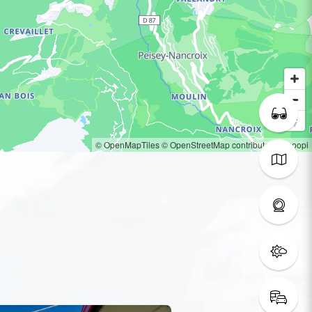
© OpenMapTiles
© OpenStreetMap contributors
© Loopi