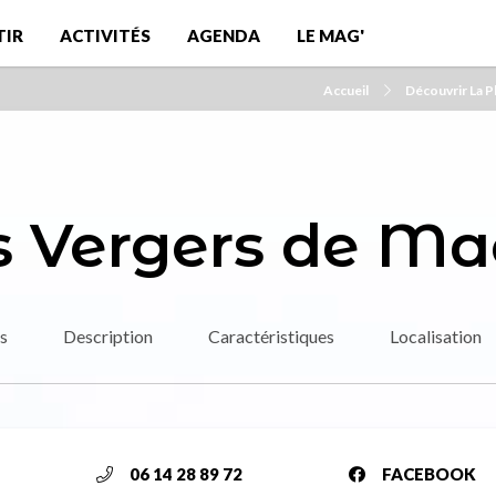
TIR
ACTIVITÉS
AGENDA
LE MAG'
Accueil
Découvrir La P
s Vergers de Ma
s
Description
Caractéristiques
Localisation
06 14 28 89 72
FACEBOOK