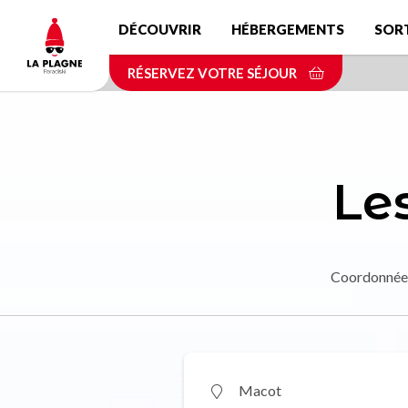
Aller
DÉCOUVRIR
HÉBERGEMENTS
SOR
au
contenu
RÉSERVEZ VOTRE SÉJOUR
principal
Le
Coordonnée
Macot