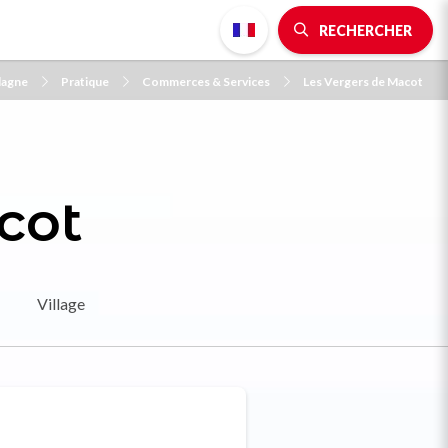
RECHERCHER
lagne
Pratique
Commerces & Services
Les Vergers de Macot
cot
Village