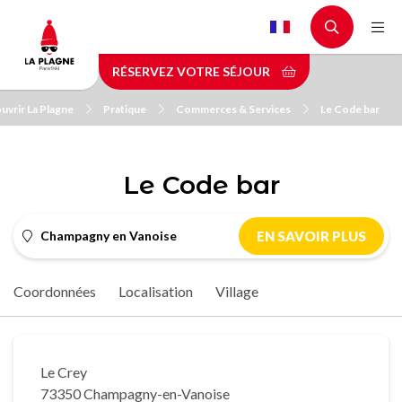
Aller
au
contenu
RÉSERVEZ VOTRE SÉJOUR
principal
uvrir La Plagne
Pratique
Commerces & Services
Le Code bar
Le Code bar
Champagny en Vanoise
EN SAVOIR PLUS
Coordonnées
Localisation
Village
Le Crey
73350 Champagny-en-Vanoise