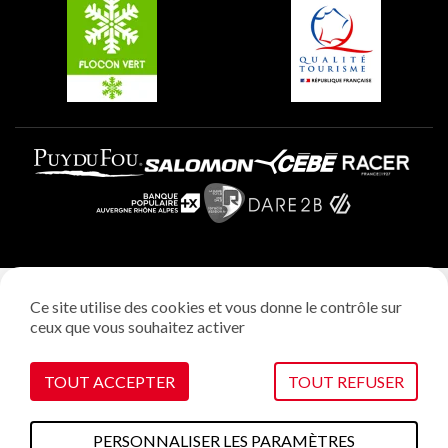
Plagne Villages
Plagne Aime 2000
Mentions légales
Ce site utilise des cookies et vous donne le contrôle sur
Politique vie privée
ceux que vous souhaitez activer
Réalisation: StudioJuillet
Gestion des cookies
TOUT ACCEPTER
TOUT REFUSER
PERSONNALISER LES PARAMÈTRES