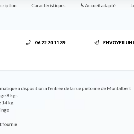
cription
Caractéristiques
♿ Accueil adapté
L
06 22 70 11 39
ENVOYER UN 
matique à disposition à l'entrée de la rue piétonne de Montalbert
nge 8 kgs
e 14 kg
linge
t fournie