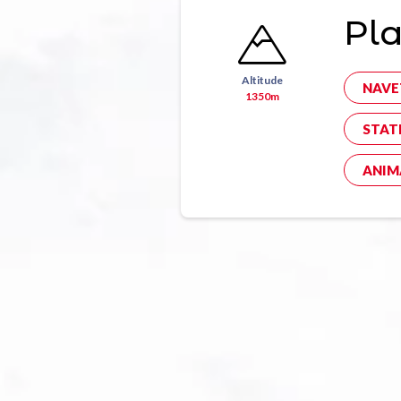
Pl
Altitude
NAVE
1350m
STAT
ANIM