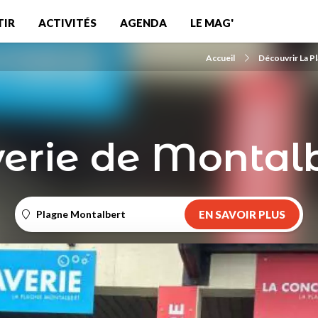
TIR
ACTIVITÉS
AGENDA
LE MAG'
Accueil
Découvrir La P
erie de Montal
Plagne Montalbert
EN SAVOIR PLUS