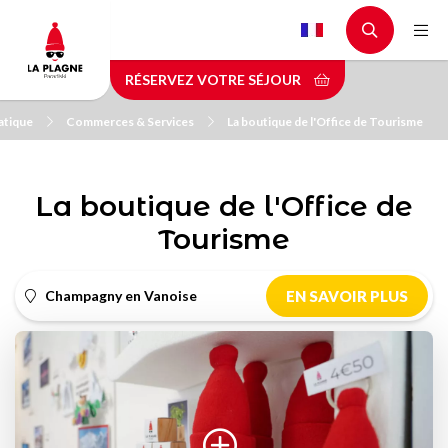
Aller
au
contenu
RÉSERVEZ VOTRE SÉJOUR
principal
atique
Commerces & Services
La boutique de l'Office de Tourisme
La boutique de l'Office de
Tourisme
Champagny en Vanoise
EN SAVOIR PLUS