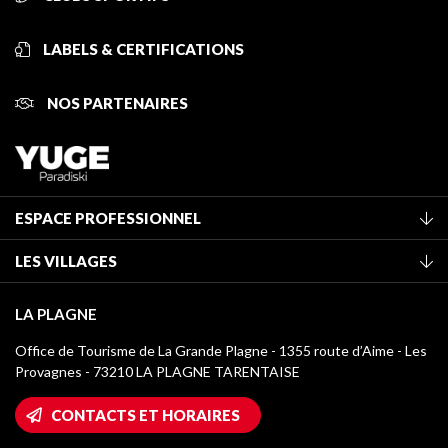
LABELS & CERTIFICATIONS
NOS PARTENAIRES
ESPACE PROFESSIONNEL
Adhérer à l'office de tourisme
LES VILLAGES
Classement des meublés
La Plagne Vallée
Taxe de séjour
LA PLAGNE
Montchavin - Les Coches
Médiathèque
Office de Tourisme de La Grande Plagne - 1355 route d’Aime - Les
Champagny-en-Vanoise
Provagnes - 73210 LA PLAGNE TARENTAISE
Logos La Plagne
Montalbert
Accès Wifi
CONTACTS ET HORAIRES
Plagne 1800
Maison des Propriétaires
Plagne Bellecôte