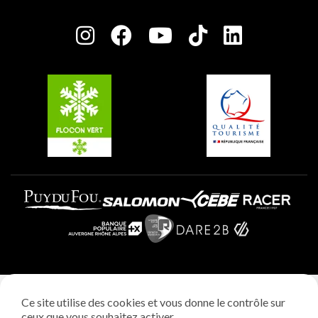
Salle de presse
Plagne Centre
Charte des Acteurs Engagés
Plagne Soleil
Groupes et séminaires
Belle Plagne
Plagne Villages
Plagne Aime 2000
Mentions légales
Ce site utilise des cookies et vous donne le contrôle sur
Politique vie privée
ceux que vous souhaitez activer