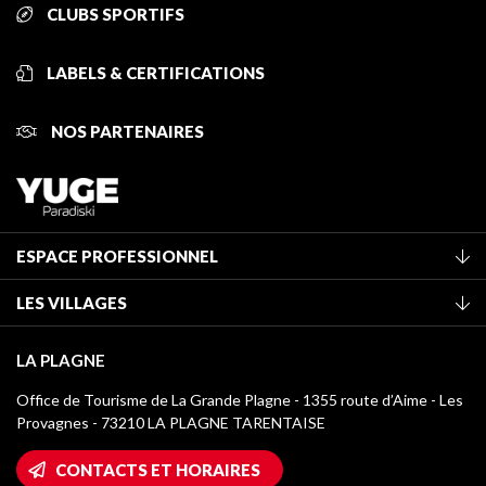
CLUBS SPORTIFS
LABELS & CERTIFICATIONS
NOS PARTENAIRES
ESPACE PROFESSIONNEL
Adhérer à l'office de tourisme
LES VILLAGES
Classement des meublés
La Plagne Vallée
Taxe de séjour
LA PLAGNE
Montchavin - Les Coches
Médiathèque
Office de Tourisme de La Grande Plagne - 1355 route d’Aime - Les
Champagny-en-Vanoise
Provagnes - 73210 LA PLAGNE TARENTAISE
Logos La Plagne
Montalbert
Accès Wifi
CONTACTS ET HORAIRES
Plagne 1800