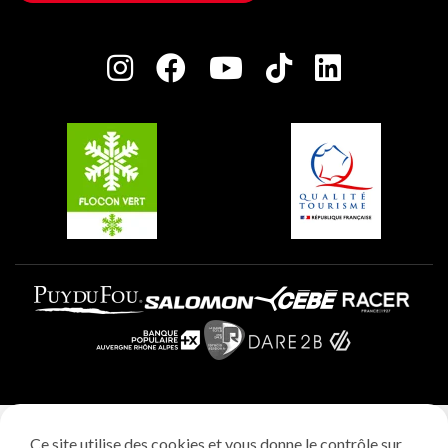
Maison des Propriétaires
Plagne Bellecôte
Salle de presse
Plagne Centre
Charte des Acteurs Engagés
Plagne Soleil
Groupes et séminaires
Belle Plagne
Plagne Villages
Plagne Aime 2000
Mentions légales
Ce site utilise des cookies et vous donne le contrôle sur