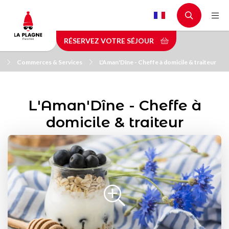
Aller
au
contenu
RÉSERVEZ VOTRE SÉJOUR
principal
Commerces & Services
L'Aman'Dîne - Cheffe à domicile & traiteur
L'Aman'Dîne - Cheffe à
domicile & traiteur