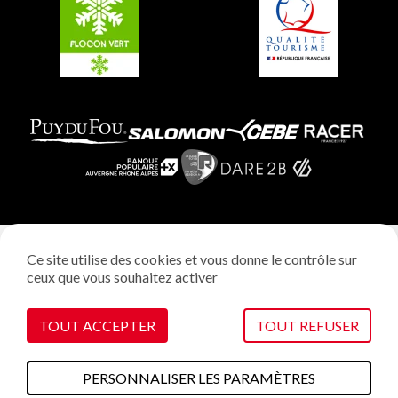
Plagne Aime 2000
Mentions légales
Ce site utilise des cookies et vous donne le contrôle sur
Politique vie privée
ceux que vous souhaitez activer
Réalisation: StudioJuillet
Gestion des cookies
TOUT ACCEPTER
TOUT REFUSER
PERSONNALISER LES PARAMÈTRES