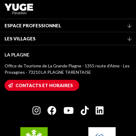
ESPACE PROFESSIONNEL
Adhérer à l'office de tourisme
LES VILLAGES
Classement des meublés
La Plagne Vallée
Taxe de séjour
LA PLAGNE
Montchavin - Les Coches
Médiathèque
Office de Tourisme de La Grande Plagne - 1355 route d’Aime - Les
Champagny-en-Vanoise
Provagnes - 73210 LA PLAGNE TARENTAISE
Logos La Plagne
Montalbert
Accès Wifi
CONTACTS ET HORAIRES
Plagne 1800
Maison des Propriétaires
Plagne Bellecôte
Salle de presse
Plagne Centre
Charte des Acteurs Engagés
Plagne Soleil
Groupes et séminaires
Belle Plagne
Plagne Villages