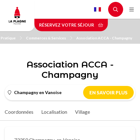
Aller
au
contenu
RÉSERVEZ VOTRE SÉJOUR
principal
Pratique
Commerces & Services
Association ACCA - Champagny
Association ACCA -
Champagny
Champagny en Vanoise
EN SAVOIR PLUS
Coordonnées
Localisation
Village
73350 Champagny-en-Vanoise