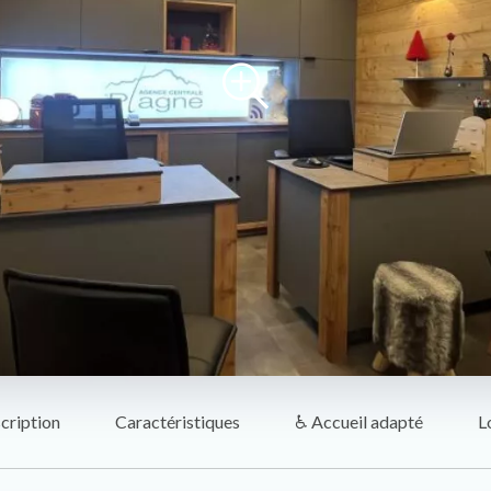
cription
Caractéristiques
♿ Accueil adapté
L