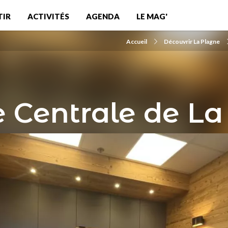
TIR
ACTIVITÉS
AGENDA
LE MAG'
Accueil
Découvrir La Plagne
 Centrale de La