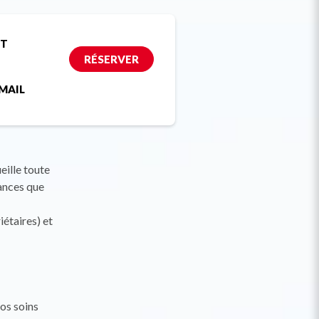
ET
RÉSERVER
MAIL
eille toute
cances que
étaires) et
nos soins