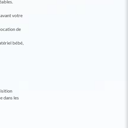
éables.
 avant votre
 location de
tériel bébé,
isition
e dans les