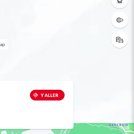
cap
Y ALLER