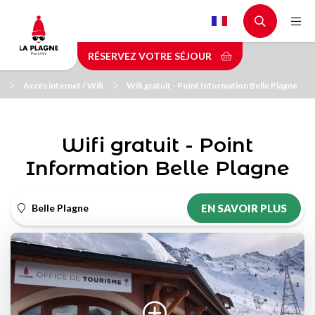
Aller
au
contenu
RÉSERVEZ VOTRE SÉJOUR
principal
Accès internet / Wifi
Wifi gratuit - Point Information Belle Plagne
Wifi gratuit - Point
Information Belle Plagne
Belle Plagne
EN SAVOIR PLUS