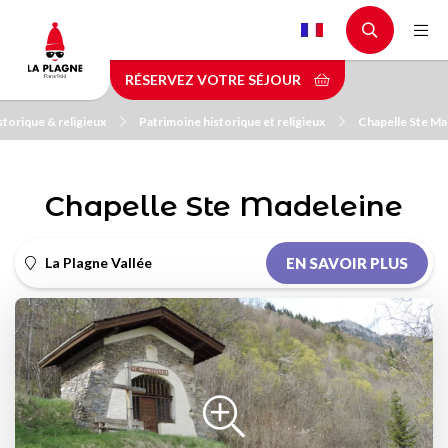
Aller
au
contenu
RÉSERVEZ VOTRE SÉJOUR
principal
storique & religieux
Patrimoine historique et religieux
Chapelle Ste Ma
Chapelle Ste Madeleine
La Plagne Vallée
EN SAVOIR PLUS