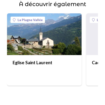
À découvrir également
La Plagne Vallée
La Pl
Eglise Saint Laurent
Cadran