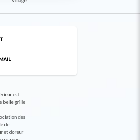
Village
ET
MAIL
érieur est
 belle grille
ociation des
le de
r et doreur
acrera une