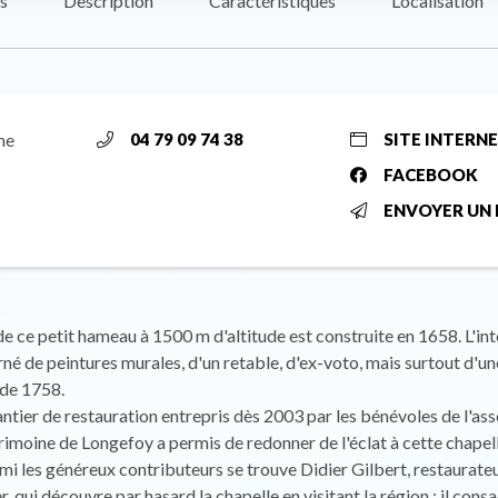
s
Description
Caractéristiques
Localisation
me
04 79 09 74 38
SITE INTERN
FACEBOOK
ENVOYER UN 
de ce petit hameau à 1500 m d'altitude est construite en 1658. L'int
né de peintures murales, d'un retable, d'ex-voto, mais surtout d'une
 de 1758.
ntier de restauration entrepris dès 2003 par les bénévoles de l'ass
imoine de Longefoy a permis de redonner de l'éclat à cette chapel
i les généreux contributeurs se trouve Didier Gilbert, restaurateu
, qui découvre par hasard la chapelle en visitant la région : il cons