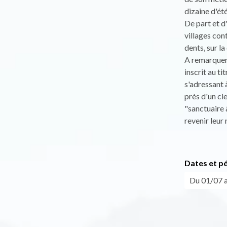
dizaine d'été
De part et d
villages con
dents, sur la
A remarquer 
inscrit au t
s'adressant 
près d'un ci
"sanctuaire à
revenir leur
Dates et p
Du 01/07 a