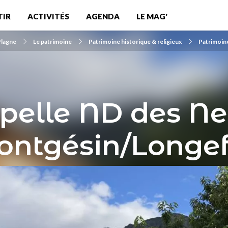
TIR
ACTIVITÉS
AGENDA
LE MAG'
Plagne
Le patrimoine
Patrimoine historique & religieux
Patrimoine
pelle ND des Ne
ontgésin/Longef