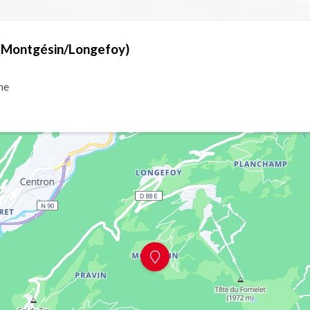
(Montgésin/Longefoy)
me