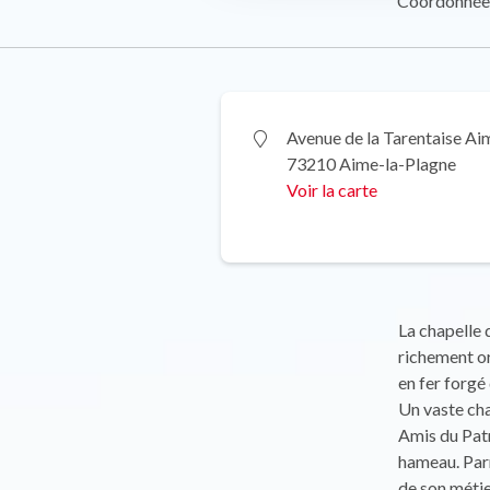
Coordonnée
Avenue de la Tarentaise Ai
73210 Aime-la-Plagne
Voir la carte
La chapelle 
richement or
en fer forgé
Un vaste cha
Amis du Patr
hameau. Parm
de son métier