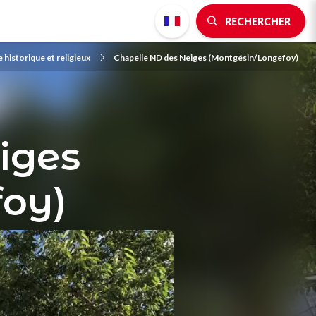
RECHERCHER
 historique et religieux
Chapelle ND des Neiges (Montgésin/Longefoy)
iges
oy)