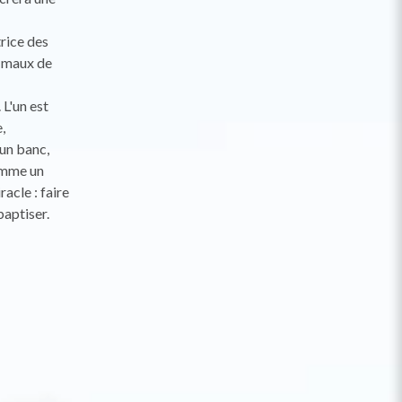
trice des
s maux de
 L'un est
,
 un banc,
omme un
racle : faire
baptiser.