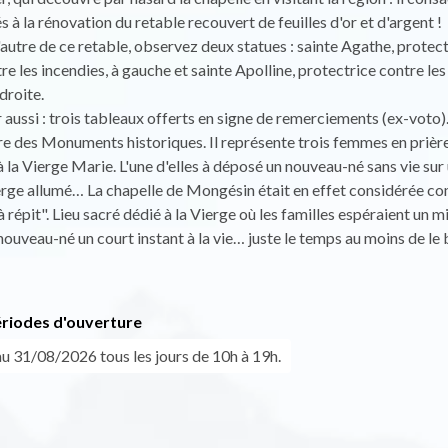
s à la rénovation du retable recouvert de feuilles d'or et d'argent !
'autre de ce retable, observez deux statues : sainte Agathe, protec
tre les incendies, à gauche et sainte Apolline, protectrice contre le
 droite.
aussi : trois tableaux offerts en signe de remerciements (ex-voto).
itre des Monuments historiques. Il représente trois femmes en prière
à la Vierge Marie. L'une d'elles à déposé un nouveau-né sans vie sur
erge allumé… La chapelle de Mongésin était en effet considérée c
 répit". Lieu sacré dédié à la Vierge où les familles espéraient un mi
 nouveau-né un court instant à la vie… juste le temps au moins de le 
ériodes d'ouverture
u 31/08/2026 tous les jours de 10h à 19h.