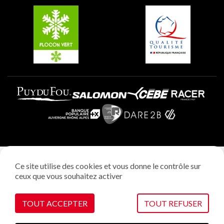
Plagne Villages
Plagne Aime 2000
Mentions légales
Ce site utilise des cookies et vous donne le contrôle sur
Politique vie privée
ceux que vous souhaitez activer
Réalisation: StudioJuillet
Gestion des cookies
TOUT ACCEPTER
TOUT REFUSER