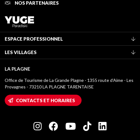
NOS PARTENAIRES
ESPACE PROFESSIONNEL
Adhérer à l'office de tourisme
LES VILLAGES
Classement des meublés
La Plagne Vallée
Taxe de séjour
LA PLAGNE
Montchavin - Les Coches
Médiathèque
Office de Tourisme de La Grande Plagne - 1355 route d’Aime - Les
Champagny-en-Vanoise
Provagnes - 73210 LA PLAGNE TARENTAISE
Logos La Plagne
Montalbert
Accès Wifi
CONTACTS ET HORAIRES
Plagne 1800
Maison des Propriétaires
Plagne Bellecôte
Salle de presse
Plagne Centre
Charte des Acteurs Engagés
Plagne Soleil
Groupes et séminaires
Belle Plagne