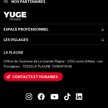
NOS PARTENAIRES
ESPACE PROFESSIONNEL
Adhérer à l'office de tourisme
LES VILLAGES
Classement des meublés
La Plagne Vallée
Taxe de séjour
LA PLAGNE
Montchavin - Les Coches
Médiathèque
Office de Tourisme de La Grande Plagne - 1355 route d’Aime - Les
Champagny-en-Vanoise
Provagnes - 73210 LA PLAGNE TARENTAISE
Logos La Plagne
Montalbert
Accès Wifi
CONTACTS ET HORAIRES
Plagne 1800
Maison des Propriétaires
Plagne Bellecôte
Salle de presse
Plagne Centre
Charte des Acteurs Engagés
Plagne Soleil
Groupes et séminaires
Belle Plagne