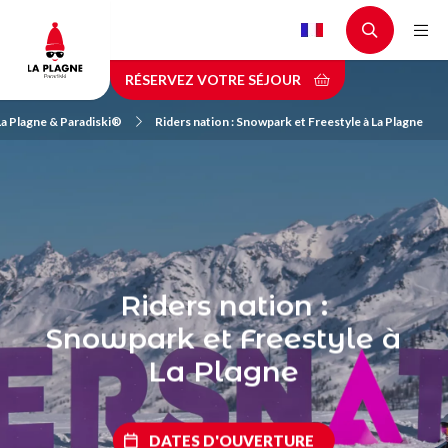
Aller
au
contenu
RÉSERVEZ VOTRE SÉJOUR
principal
La Plagne & Paradiski®
Riders nation : Snowpark et Freestyle à La Plagne
Riders nation :
Snowpark et Freestyle à
La Plagne
DATES D'OUVERTURE