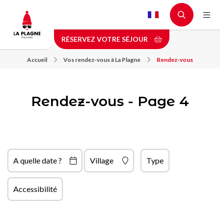
Aller
au
contenu
RÉSERVEZ VOTRE SÉJOUR
principal
Accueil
Vos rendez-vous à La Plagne
Rendez-vous
Rendez-vous - Page 4
A quelle date ?
Village
Type
Accessibilité