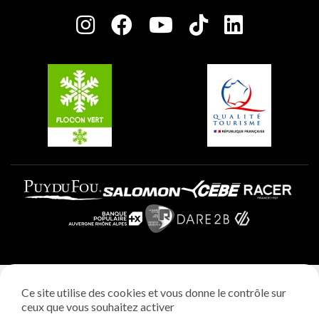
Salle de presse
Plagne Centre
Charte des Acteurs Engagés
Plagne Soleil
Groupes et séminaires
Belle Plagne
Plagne Villages
Plagne Aime 2000
Mentions légales
Ce site utilise des cookies et vous donne le contrôle sur
Politique vie privée
ceux que vous souhaitez activer
Réalisation: StudioJuillet