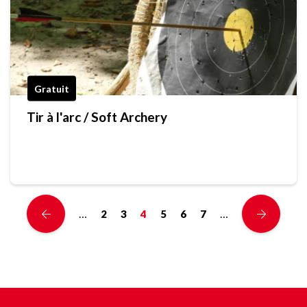
Gratuit
Tir à l'arc / Soft Archery
…
…
2
3
4
5
6
7