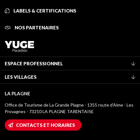
LABELS & CERTIFICATIONS
NOS PARTENAIRES
ESPACE PROFESSIONNEL
Adhérer à l'office de tourisme
LES VILLAGES
Classement des meublés
La Plagne Vallée
Taxe de séjour
LA PLAGNE
Montchavin - Les Coches
Médiathèque
Office de Tourisme de La Grande Plagne - 1355 route d’Aime - Les
Champagny-en-Vanoise
Provagnes - 73210 LA PLAGNE TARENTAISE
Logos La Plagne
Montalbert
Accès Wifi
CONTACTS ET HORAIRES
Plagne 1800
Maison des Propriétaires
Plagne Bellecôte