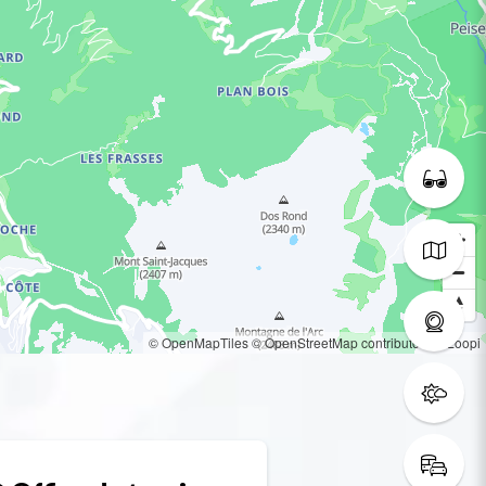
© OpenMapTiles
© OpenStreetMap contributors
© Loopi