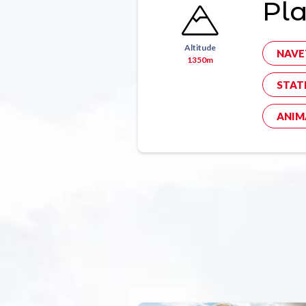
Pl
Altitude
NAVE
1350m
STAT
ANIM