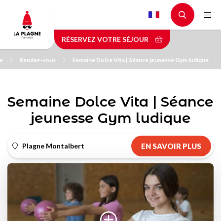
Aller
au
contenu
RÉSERVEZ VOTRE SÉJOUR
principal
ne
Rendez-vous
Semaine Dolce Vita | Séance jeunesse Gym ludique
Semaine Dolce Vita | Séance
jeunesse Gym ludique
Plagne Montalbert
EN SAVOIR PLUS