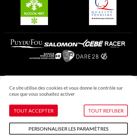
Plagne Aime 2000
Mentions légales
Ce site utilise des cookies et vous donne le contrôle sur
Politique vie privée
ceux que vous souhaitez activer
Réalisation: StudioJuillet
Gestion des cookies
TOUT ACCEPTER
TOUT REFUSER
PERSONNALISER LES PARAMÈTRES