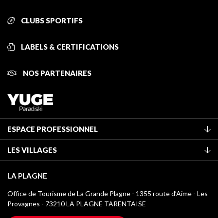
CLUBS SPORTIFS
LABELS & CERTIFICATIONS
NOS PARTENAIRES
ESPACE PROFESSIONNEL
Adhérer à l'office de tourisme
LES VILLAGES
Classement des meublés
La Plagne Vallée
Taxe de séjour
LA PLAGNE
Montchavin - Les Coches
Médiathèque
Office de Tourisme de La Grande Plagne - 1355 route d’Aime - Les
Champagny-en-Vanoise
Provagnes - 73210 LA PLAGNE TARENTAISE
Logos La Plagne
Montalbert