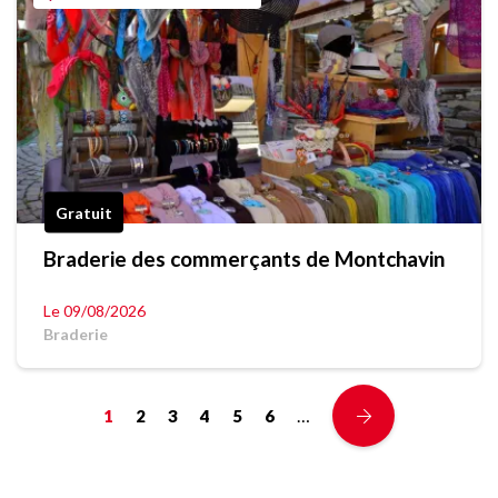
Gratuit
Braderie des commerçants de Montchavin
Le 09/08/2026
Braderie
…
1
2
3
4
5
6