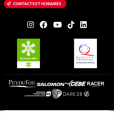
Accès Wifi
CONTACTS ET HORAIRES
Plagne 1800
Maison des Propriétaires
Plagne Bellecôte
Salle de presse
Plagne Centre
Charte des Acteurs Engagés
Plagne Soleil
Groupes et séminaires
Belle Plagne
Plagne Villages
Plagne Aime 2000