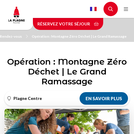
Aller
au
contenu
RÉSERVEZ VOTRE SÉJOUR
principal
Rendez-vous
Opération : Montagne Zéro Déchet | Le Grand Ramassage
Opération : Montagne Zéro
Déchet | Le Grand
Ramassage
Plagne Centre
EN SAVOIR PLUS