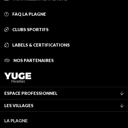
FAQ LA PLAGNE
CLUBS SPORTIFS
LABELS & CERTIFICATIONS
NOS PARTENAIRES
ESPACE PROFESSIONNEL
Adhérer à l'office de tourisme
LES VILLAGES
Classement des meublés
La Plagne Vallée
Taxe de séjour
LA PLAGNE
Montchavin - Les Coches