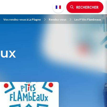
RECHERCHER
Vos rendez-vous à La Plagne
Rendez-vous
Les P'tits Flambeaux
aux