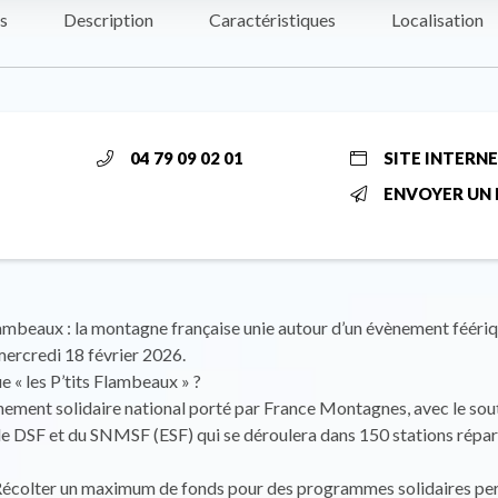
s
Description
Caractéristiques
Localisation
04 79 09 02 01
SITE INTERN
ENVOYER UN 
lambeaux : la montagne française unie autour d’un évènement féériq
 mercredi 18 février 2026.
e « les P’tits Flambeaux » ?
nement solidaire national porté par France Montagnes, avec le sou
 DSF et du SNMSF (ESF) qui se déroulera dans 150 stations répart
? Récolter un maximum de fonds pour des programmes solidaires pe