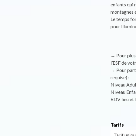
enfants qui 
montagnes et
Le temps for
pour illumin
→ Pour plus 
l’ESF de vot
→ Pour parti
requise) :
Niveau Adult
Niveau Enfan
RDV lieu et 
Tarifs
Tarif uniqu