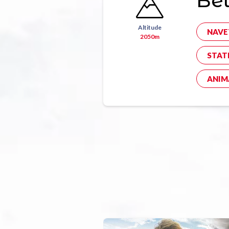
Bel
Altitude
NAVE
2050m
STAT
ANIM