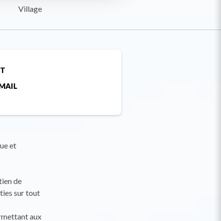
Village
ET
MAIL
ue et
tien de
ies sur tout
rmettant aux