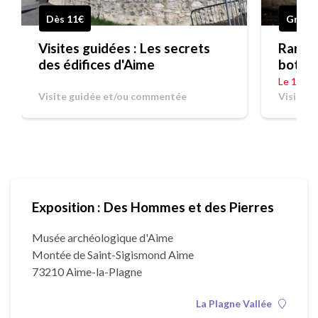
Dès 11€
Gratui
Visites guidées : Les secrets
Rando 
des édifices d'Aime
botani
Soleil
Le 19/0
Visite guidée et/ou commentée
Visite 
Exposition : Des Hommes et des Pierres
Musée archéologique d'Aime
Montée de Saint-Sigismond Aime
73210 Aime-la-Plagne
La Plagne Vallée