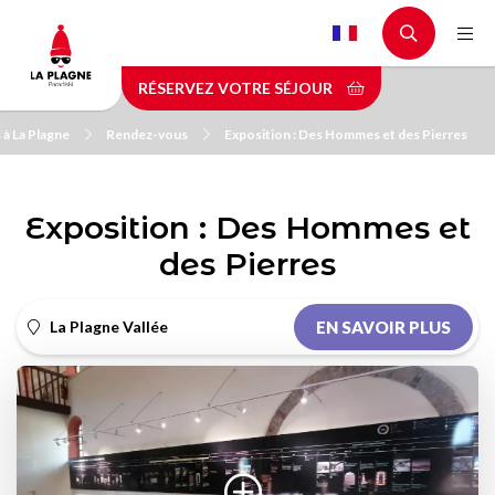
Aller
au
contenu
RÉSERVEZ VOTRE SÉJOUR
principal
à La Plagne
Rendez-vous
Exposition : Des Hommes et des Pierres
Exposition : Des Hommes et
des Pierres
La Plagne Vallée
EN SAVOIR PLUS