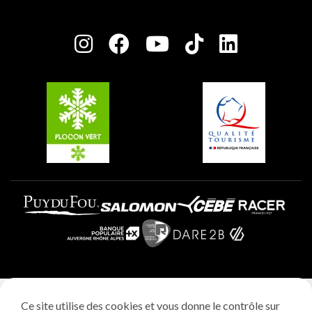
Maison des Propriétaires
Plagne Bellecôte
Salle de presse
Plagne Centre
Charte des Acteurs Engagés
Plagne Soleil
Groupes et séminaires
Belle Plagne
Plagne Villages
Plagne Aime 2000
Mentions légales
Ce site utilise des cookies et vous donne le contrôle sur