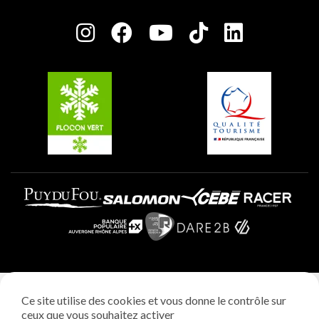
Salle de presse
Plagne Centre
Charte des Acteurs Engagés
Plagne Soleil
Groupes et séminaires
Belle Plagne
Plagne Villages
Plagne Aime 2000
Mentions légales
Ce site utilise des cookies et vous donne le contrôle sur
Politique vie privée
ceux que vous souhaitez activer