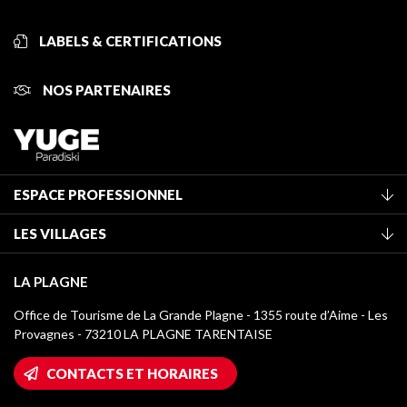
LABELS & CERTIFICATIONS
NOS PARTENAIRES
ESPACE PROFESSIONNEL
Adhérer à l'office de tourisme
LES VILLAGES
Classement des meublés
La Plagne Vallée
Taxe de séjour
LA PLAGNE
Montchavin - Les Coches
Médiathèque
Office de Tourisme de La Grande Plagne - 1355 route d’Aime - Les
Champagny-en-Vanoise
Provagnes - 73210 LA PLAGNE TARENTAISE
Logos La Plagne
Montalbert
Accès Wifi
CONTACTS ET HORAIRES
Plagne 1800
Maison des Propriétaires
Plagne Bellecôte