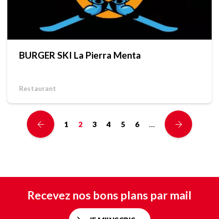
BURGER SKI La Pierra Menta
Restaurant
…
1
2
3
4
5
6
Recevez nos bons plans par mail