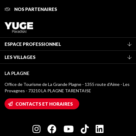
NOS PARTENAIRES
ESPACE PROFESSIONNEL
Adhérer à l'office de tourisme
LES VILLAGES
Classement des meublés
La Plagne Vallée
Taxe de séjour
LA PLAGNE
Montchavin - Les Coches
Médiathèque
Office de Tourisme de La Grande Plagne - 1355 route d’Aime - Les
Champagny-en-Vanoise
Provagnes - 73210 LA PLAGNE TARENTAISE
Logos La Plagne
Montalbert
Accès Wifi
CONTACTS ET HORAIRES
Plagne 1800
Maison des Propriétaires
Plagne Bellecôte
Salle de presse
Plagne Centre
Charte des Acteurs Engagés
Plagne Soleil