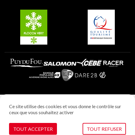
Groupes et séminaires
Belle Plagne
Plagne Villages
Plagne Aime 2000
Mentions légales
Ce site utilise des cookies et vous donne le contrôle sur
Politique vie privée
ceux que vous souhaitez activer
Réalisation: StudioJuillet
Gestion des cookies
TOUT ACCEPTER
TOUT REFUSER