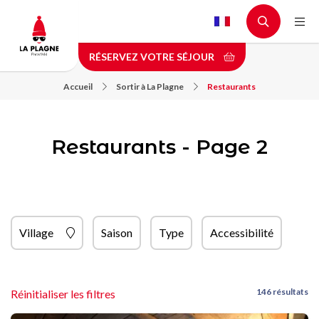
Aller
au
contenu
RÉSERVEZ VOTRE SÉJOUR
principal
Accueil
Sortir à La Plagne
Restaurants
Restaurants - Page 2
Village
Saison
Type
Accessibilité
146 résultats
Réinitialiser les filtres