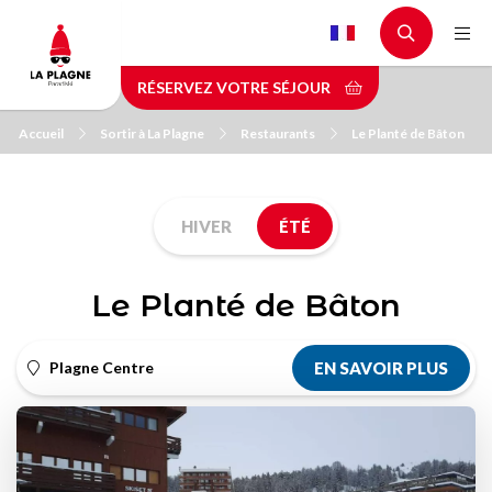
Aller
au
contenu
RÉSERVEZ VOTRE SÉJOUR
principal
Accueil
Sortir à La Plagne
Restaurants
Le Planté de Bâton
HIVER
ÉTÉ
Le Planté de Bâton
Plagne Centre
EN SAVOIR PLUS