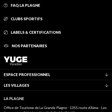
FAQ LA PLAGNE
CLUBS SPORTIFS
LABELS & CERTIFICATIONS
NOS PARTENAIRES
ESPACE PROFESSIONNEL
Adhérer à l'office de tourisme
LES VILLAGES
Classement des meublés
La Plagne Vallée
Taxe de séjour
LA PLAGNE
Montchavin - Les Coches
Médiathèque
Office de Tourisme de La Grande Plagne - 1355 route d’Aime - Les
Champagny-en-Vanoise