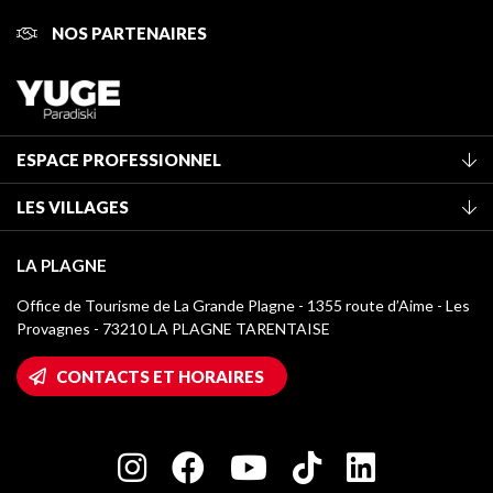
NOS PARTENAIRES
ESPACE PROFESSIONNEL
Adhérer à l'office de tourisme
LES VILLAGES
Classement des meublés
La Plagne Vallée
Taxe de séjour
LA PLAGNE
Montchavin - Les Coches
Médiathèque
Office de Tourisme de La Grande Plagne - 1355 route d’Aime - Les
Champagny-en-Vanoise
Provagnes - 73210 LA PLAGNE TARENTAISE
Logos La Plagne
Montalbert
Accès Wifi
CONTACTS ET HORAIRES
Plagne 1800
Maison des Propriétaires
Plagne Bellecôte
Salle de presse
Plagne Centre
Charte des Acteurs Engagés
Plagne Soleil