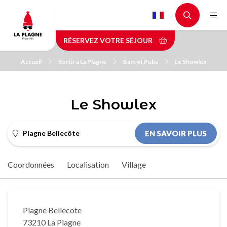
Aller
au
contenu
RÉSERVEZ VOTRE SÉJOUR
principal
Accueil
Sortir à La Plagne
Bars et Pubs
Le Showlex
Le Showlex
Plagne Bellecôte
EN SAVOIR PLUS
Coordonnées
Localisation
Village
Plagne Bellecote
73210 La Plagne