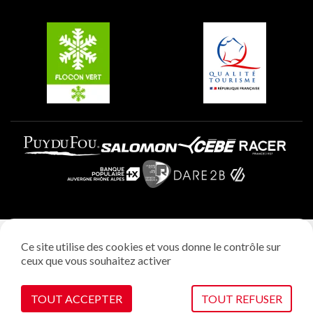
Groupes et séminaires
Belle Plagne
Plagne Villages
Plagne Aime 2000
Mentions légales
Ce site utilise des cookies et vous donne le contrôle sur
Politique vie privée
ceux que vous souhaitez activer
Réalisation: StudioJuillet
Gestion des cookies
TOUT ACCEPTER
TOUT REFUSER