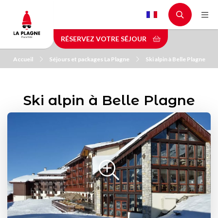
Aller
au
contenu
RÉSERVEZ VOTRE SÉJOUR
principal
Accueil
Séjours et packages La Plagne
Ski alpin à Belle Plagne
Ski alpin à Belle Plagne